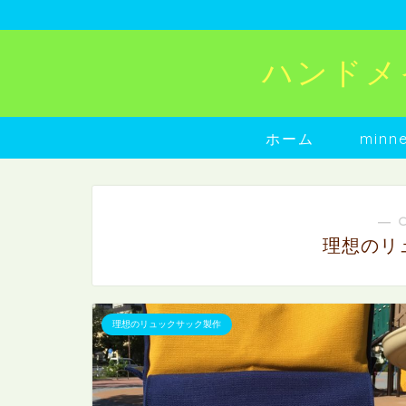
ハンドメイド
ホーム
min
― 
理想のリ
理想のリュックサック製作