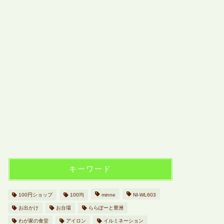
キーワード
100円ショップ
100均
minne
NI-WL603
お出かけ
お台場
ららぽーと豊洲
わが家の食堂
アイロン
イルミネーション