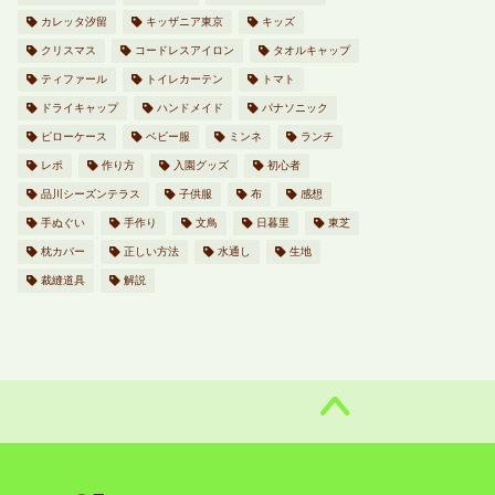
カレッタ汐留
キッザニア東京
キッズ
クリスマス
コードレスアイロン
タオルキャップ
ティファール
トイレカーテン
トマト
ドライキャップ
ハンドメイド
パナソニック
ピローケース
ベビー服
ミンネ
ランチ
レポ
作り方
入園グッズ
初心者
品川シーズンテラス
子供服
布
感想
手ぬぐい
手作り
文鳥
日暮里
東芝
枕カバー
正しい方法
水通し
生地
裁縫道具
解説