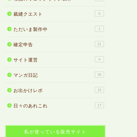
裁縫クエスト
6
ただいま製作中
1
確定申告
21
サイト運営
4
マンガ日記
39
お出かけレポ
15
日々のあれこれ
17
私が使っている販売サイト