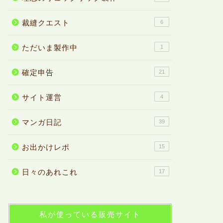
裁縫クエスト
6
ただいま製作中
1
確定申告
21
サイト運営
4
マンガ日記
39
お出かけレポ
15
日々のあれこれ
17
私が使っている販売サイト