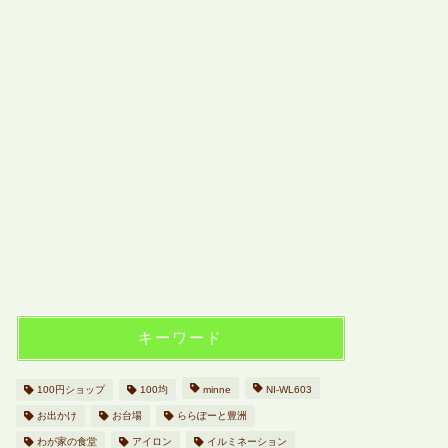
キーワード
100円ショップ
100均
minne
NI-WL603
お出かけ
お台場
ららぽーと豊洲
わが家の食堂
アイロン
イルミネーション