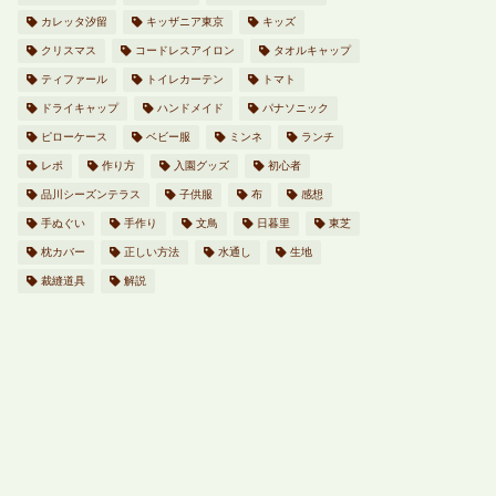
カレッタ汐留
キッザニア東京
キッズ
クリスマス
コードレスアイロン
タオルキャップ
ティファール
トイレカーテン
トマト
ドライキャップ
ハンドメイド
パナソニック
ピローケース
ベビー服
ミンネ
ランチ
レポ
作り方
入園グッズ
初心者
品川シーズンテラス
子供服
布
感想
手ぬぐい
手作り
文鳥
日暮里
東芝
枕カバー
正しい方法
水通し
生地
裁縫道具
解説