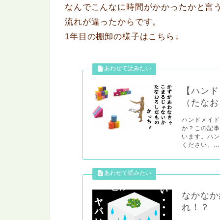
なんでこんなに時間がかかったかと言
流れが違ったからです。
1年目の棚卸の様子はこちら↓
【ハンド
（たなお
ハンドメイ
か？この記
います。ハ
ください。...
なかなか
れ！？