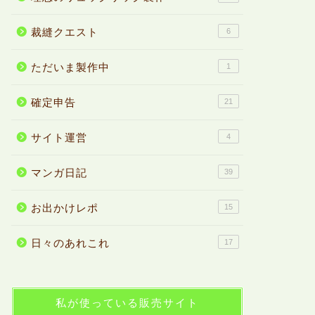
裁縫クエスト
6
ただいま製作中
1
確定申告
21
サイト運営
4
マンガ日記
39
お出かけレポ
15
日々のあれこれ
17
私が使っている販売サイト