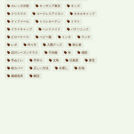
カレッタ汐留
キッザニア東京
キッズ
クリスマス
コードレスアイロン
タオルキャップ
ティファール
トイレカーテン
トマト
ドライキャップ
ハンドメイド
パナソニック
ピローケース
ベビー服
ミンネ
ランチ
レポ
作り方
入園グッズ
初心者
品川シーズンテラス
子供服
布
感想
手ぬぐい
手作り
文鳥
日暮里
東芝
枕カバー
正しい方法
水通し
生地
裁縫道具
解説