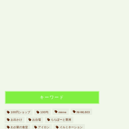
キーワード
100円ショップ
100均
minne
NI-WL603
お出かけ
お台場
ららぽーと豊洲
わが家の食堂
アイロン
イルミネーション