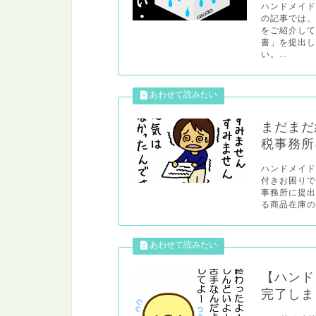
ハンドメイ
の記事では
をご紹介し
書」を提出
い。...
まだまだ
税事務所
ハンドメイ
付きお困りで
事務所に提
る商品在庫の
【ハンド
完了しま