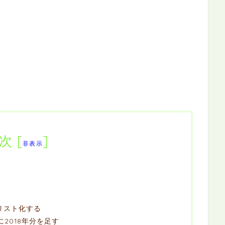
次
[
]
非表示
をリスト化する
に2018年分を足す