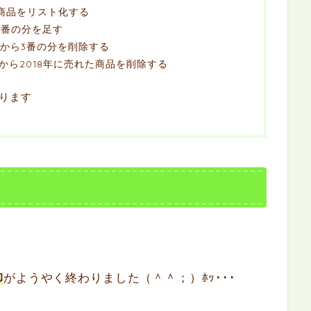
ての商品をリスト化する
に3番の分を足す
表から3番の分を削除する
表から2018年に売れた商品を削除する
ります
。
卸
がようやく終わりました（＾＾；）ﾎｯ･･･