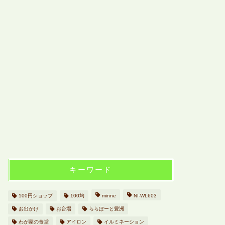
キーワード
100円ショップ
100均
minne
NI-WL603
お出かけ
お台場
ららぽーと豊洲
わが家の食堂
アイロン
イルミネーション