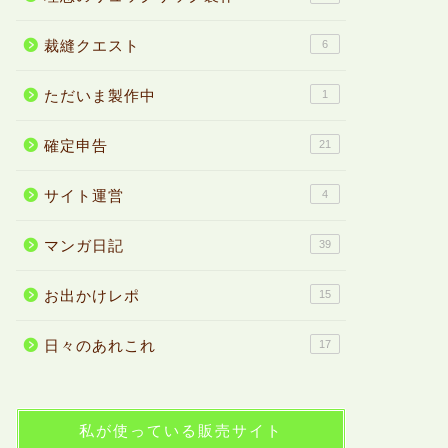
裁縫クエスト
6
ただいま製作中
1
確定申告
21
サイト運営
4
マンガ日記
39
お出かけレポ
15
日々のあれこれ
17
私が使っている販売サイト