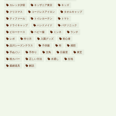
カレッタ汐留
キッザニア東京
キッズ
クリスマス
コードレスアイロン
タオルキャップ
ティファール
トイレカーテン
トマト
ドライキャップ
ハンドメイド
パナソニック
ピローケース
ベビー服
ミンネ
ランチ
レポ
作り方
入園グッズ
初心者
品川シーズンテラス
子供服
布
感想
手ぬぐい
手作り
文鳥
日暮里
東芝
枕カバー
正しい方法
水通し
生地
裁縫道具
解説