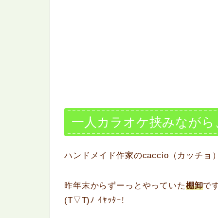
一人カラオケ挟みながら
ハンドメイド作家のcaccio（カッチョ
昨年末からずーっとやっていた
棚卸
で
(T▽T)ﾉ ｲﾔｯﾀｰ!