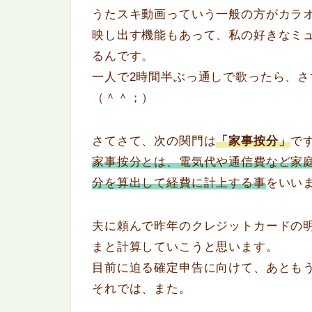
うたスキ動画っていう一般の方がカラオケ
映し出す機能もあって、私の好きなミ
るんです。
一人で2時間半ぶっ通しで歌ったら、
（＾＾；）
さてさて、次の関門は
「家事按分」
で
家事按分とは、電気代や通信費など家
分を算出して経費に計上する事
をいい
夫に頼んで昨年のクレジットカードの
まと計算していこうと思います。
目前に迫る確定申告に向けて、あとも
それでは、また。