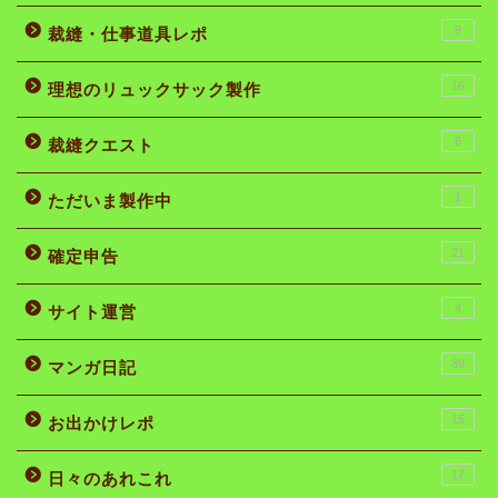
9
裁縫・仕事道具レポ
16
理想のリュックサック製作
6
裁縫クエスト
1
ただいま製作中
21
確定申告
4
サイト運営
39
マンガ日記
15
お出かけレポ
17
日々のあれこれ