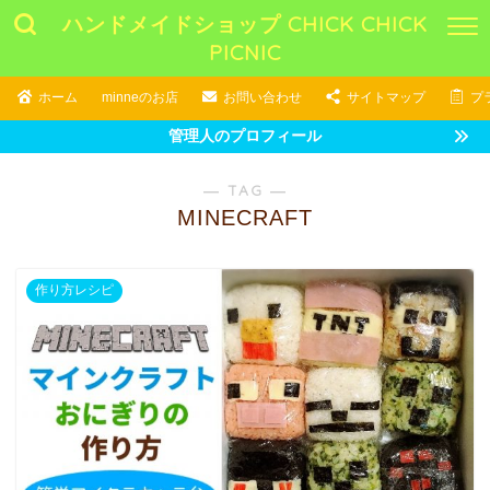
ハンドメイドショップ CHICK CHICK
PICNIC
ホーム
minneのお店
お問い合わせ
サイトマップ
プ
管理人のプロフィール
― TAG ―
MINECRAFT
作り方レシピ