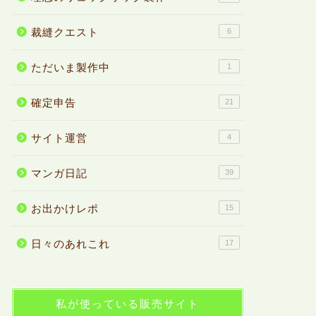
裁縫クエスト
6
ただいま製作中
1
確定申告
21
サイト運営
4
マンガ日記
39
お出かけレポ
15
日々のあれこれ
17
私が使っている販売サイト