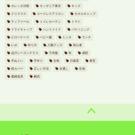
カレッタ汐留
キッザニア東京
キッズ
クリスマス
コードレスアイロン
タオルキャップ
ティファール
トイレカーテン
トマト
ドライキャップ
ハンドメイド
パナソニック
ピローケース
ベビー服
ミンネ
ランチ
レポ
作り方
入園グッズ
初心者
品川シーズンテラス
子供服
布
感想
手ぬぐい
手作り
文鳥
日暮里
東芝
枕カバー
正しい方法
水通し
生地
裁縫道具
解説