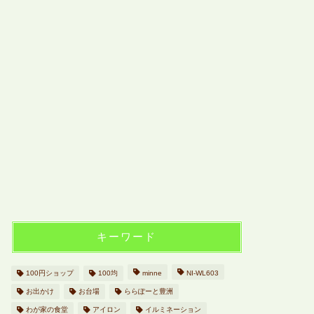
キーワード
100円ショップ
100均
minne
NI-WL603
お出かけ
お台場
ららぽーと豊洲
わが家の食堂
アイロン
イルミネーション