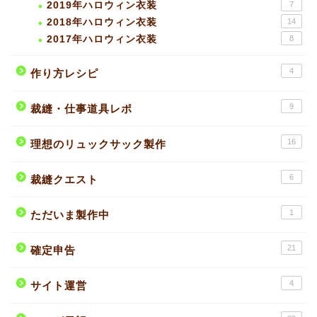
2019年ハロウィン衣装
7
2018年ハロウィン衣装
14
2017年ハロウィン衣装
8
4
作り方レシピ
9
裁縫・仕事道具レポ
16
理想のリュックサック製作
6
裁縫クエスト
1
ただいま製作中
21
確定申告
4
サイト運営