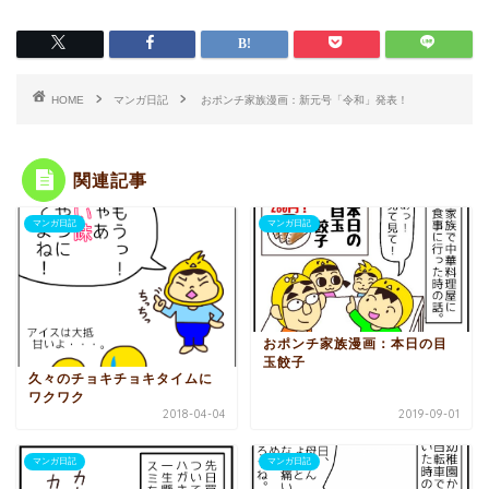
HOME
マンガ日記
おポンチ家族漫画：新元号「令和」発表！
関連記事
マンガ日記
マンガ日記
おポンチ家族漫画：本日の目
玉餃子
久々のチョキチョキタイムに
ワクワク
2018-04-04
2019-09-01
マンガ日記
マンガ日記