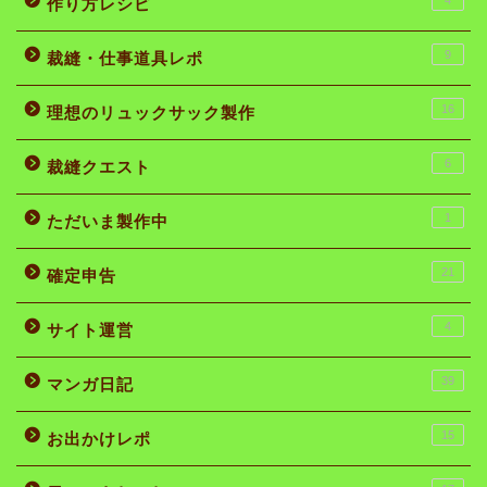
作り方レシピ
9
裁縫・仕事道具レポ
16
理想のリュックサック製作
6
裁縫クエスト
1
ただいま製作中
21
確定申告
4
サイト運営
39
マンガ日記
15
お出かけレポ