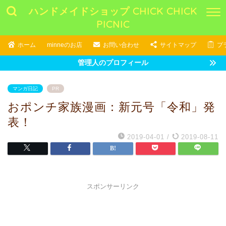
ハンドメイドショップ CHICK CHICK
PICNIC
ホーム
minneのお店
お問い合わせ
サイトマップ
プ
管理人のプロフィール
マンガ日記
PR
おポンチ家族漫画：新元号「令和」発
表！
2019-04-01
/
2019-08-11
スポンサーリンク