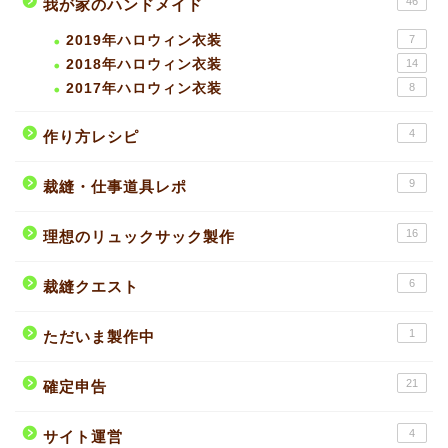
46
我が家のハンドメイド
2019年ハロウィン衣装
7
2018年ハロウィン衣装
14
2017年ハロウィン衣装
8
4
作り方レシピ
9
裁縫・仕事道具レポ
16
理想のリュックサック製作
6
裁縫クエスト
1
ただいま製作中
21
確定申告
4
サイト運営