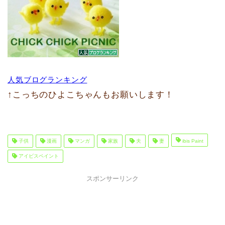
人気ブログランキング
↑こっちのひよこちゃんもお願いします！
子供
漫画
マンガ
家族
夫
妻
ibis Paint
アイビスペイント
スポンサーリンク