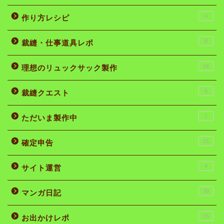
4
作り方レシピ
9
裁縫・仕事道具レポ
16
理想のリュックサック製作
6
裁縫クエスト
1
ただいま製作中
21
確定申告
4
サイト運営
39
マンガ日記
15
お出かけレポ