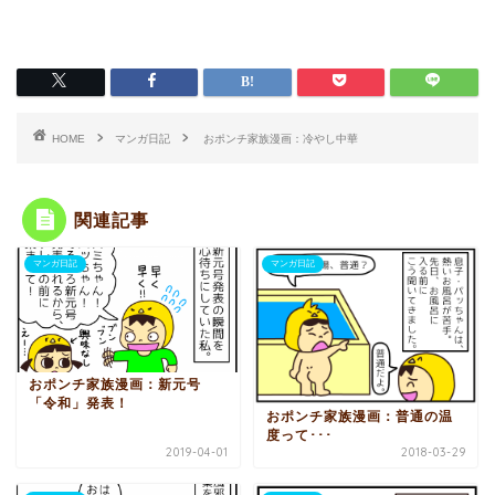
HOME
マンガ日記
おポンチ家族漫画：冷やし中華
関連記事
マンガ日記
マンガ日記
おポンチ家族漫画：新元号
「令和」発表！
おポンチ家族漫画：普通の温
度って･･･
2019-04-01
2018-03-29