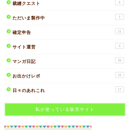
6
裁縫クエスト
1
ただいま製作中
21
確定申告
4
サイト運営
39
マンガ日記
15
お出かけレポ
17
日々のあれこれ
私が使っている販売サイト