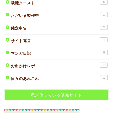
6
裁縫クエスト
1
ただいま製作中
21
確定申告
4
サイト運営
39
マンガ日記
15
お出かけレポ
17
日々のあれこれ
私が使っている販売サイト