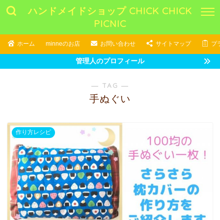
ハンドメイドショップ CHICK CHICK
PICNIC
ホーム
minneのお店
お問い合わせ
サイトマップ
プ
管理人のプロフィール
― TAG ―
手ぬぐい
作り方レシピ