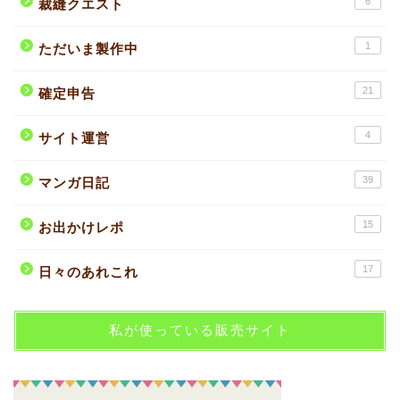
6
裁縫クエスト
1
ただいま製作中
21
確定申告
4
サイト運営
39
マンガ日記
15
お出かけレポ
17
日々のあれこれ
私が使っている販売サイト