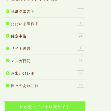
裁縫クエスト
6
ただいま製作中
1
確定申告
21
サイト運営
4
マンガ日記
39
お出かけレポ
15
日々のあれこれ
17
私が使っている販売サイト