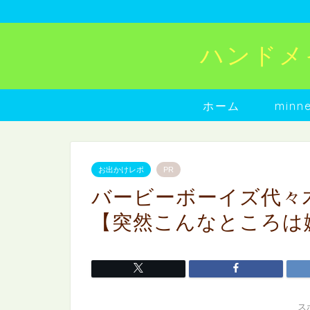
ハンドメイド
ホーム
min
お出かけレポ
PR
バービーボーイズ代々木
【突然こんなところは
ス