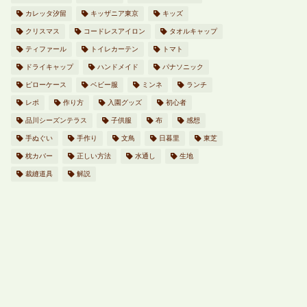
カレッタ汐留
キッザニア東京
キッズ
クリスマス
コードレスアイロン
タオルキャップ
ティファール
トイレカーテン
トマト
ドライキャップ
ハンドメイド
パナソニック
ピローケース
ベビー服
ミンネ
ランチ
レポ
作り方
入園グッズ
初心者
品川シーズンテラス
子供服
布
感想
手ぬぐい
手作り
文鳥
日暮里
東芝
枕カバー
正しい方法
水通し
生地
裁縫道具
解説