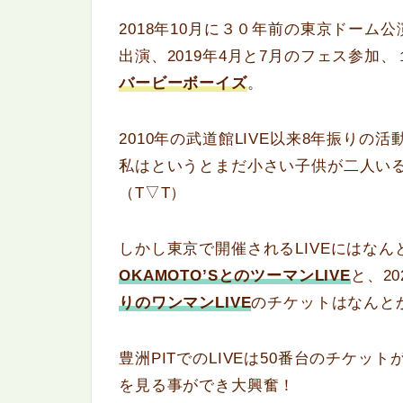
2018年10月に３０年前の東京ドーム
出演、2019年4月と7月のフェス参加
バービーボーイズ
。
2010年の武道館LIVE以来8年振り
私はというとまだ小さい子供が二人い
（T▽T）
しかし東京で開催されるLIVEにはな
OKAMOTO’SとのツーマンLIVE
と、20
りのワンマンLIVE
のチケットはなんと
豊洲PITでのLIVEは50番台のチケッ
を見る事ができ大興奮！