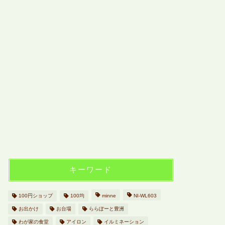
キーワード
100円ショップ
100均
minne
NI-WL603
お出かけ
お台場
ららぽーと豊洲
わが家の食堂
アイロン
イルミネーション