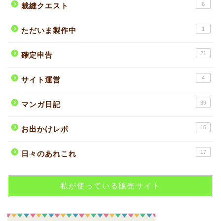
6
裁縫クエスト
1
ただいま製作中
21
確定申告
4
サイト運営
39
マンガ日記
15
お出かけレポ
17
日々のあれこれ
私が使っている販売サイト