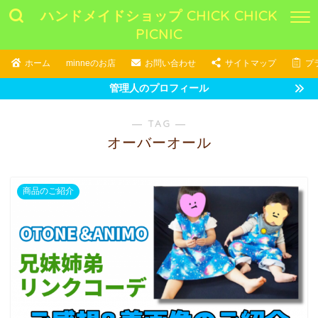
ハンドメイドショップ CHICK CHICK
PICNIC
ホーム
minneのお店
お問い合わせ
サイトマップ
プ
管理人のプロフィール
― TAG ―
オーバーオール
商品のご紹介